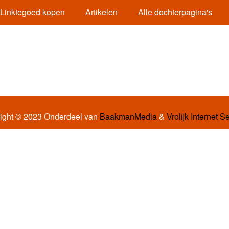
Linktegoed kopen
Artikelen
Alle dochterpagina's
ight © 2023 Onderdeel van
BaakmanMedia
&
Vrolijk Internet S